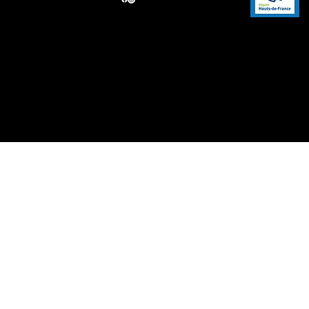
124 rue du Général de
Gaulle
60510, Neuville-en-Hez
© 2025 CHEZ LAURETTE - CRÉATION DE SITE INTERNET RESTAURANT
AVEC
OVERFULL
Mention légales